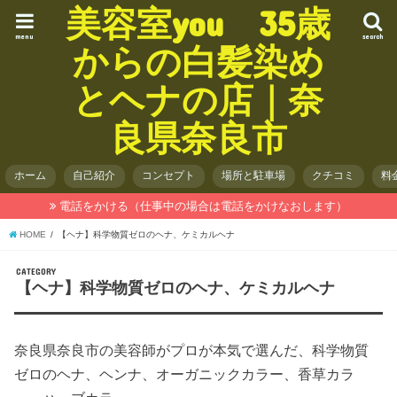
美容室you 35歳
menu
search
からの白髪染め
とヘナの店｜奈
良県奈良市
ホーム
自己紹介
コンセプト
場所と駐車場
クチコミ
料
電話をかける（仕事中の場合は電話をかけなおします）
HOME
【ヘナ】科学物質ゼロのヘナ、ケミカルヘナ
CATEGORY
【ヘナ】科学物質ゼロのヘナ、ケミカルヘナ
奈良県奈良市の美容師がプロが本気で選んだ、科学物質
ゼロのヘナ、ヘンナ、オーガニックカラー、香草カラ