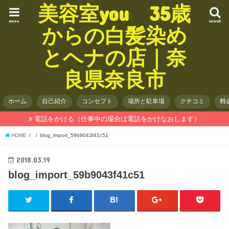
美容室you 35歳
menu
search
からの白髪染め
とヘナの店｜奈
良県奈良市
ホーム
自己紹介
コンセプト
場所と駐車場
クチコミ
料
電話をかける（仕事中の場合は電話をかけなおします）
HOME
blog_import_59b9043f41c51
2018.03.19
blog_import_59b9043f41c51