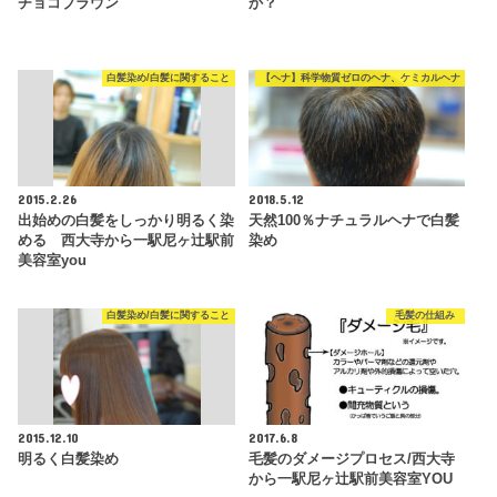
チョコブラウン
か？
白髪染め/白髪に関すること
【ヘナ】科学物質ゼロのヘナ、ケミカルヘナ
2015.2.26
2018.5.12
出始めの白髪をしっかり明るく染
天然100％ナチュラルヘナで白髪
める 西大寺から一駅尼ヶ辻駅前
染め
美容室you
白髪染め/白髪に関すること
毛髪の仕組み
2015.12.10
2017.6.8
明るく白髪染め
毛髪のダメージプロセス/西大寺
から一駅尼ヶ辻駅前美容室YOU