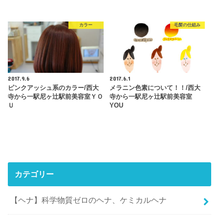
カラー
毛髪の仕組み
2017.9.6
2017.6.1
ピンクアッシュ系のカラー/西大
メラニン色素について！！/西大
寺から一駅尼ヶ辻駅前美容室ＹＯ
寺から一駅尼ヶ辻駅前美容室
Ｕ
YOU
カテゴリー
【ヘナ】科学物質ゼロのヘナ、ケミカルヘナ