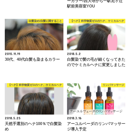
ーカラー/西大寺から一駅尼ヶ辻
駅前美容室YOU
白髪染め/白髪に関すること
【ヘナ】科学物質ゼロのヘナ、ケミカルヘナ
2015.11.19
2018.5.2
30代、40代白髪も染まるカラー
白髪染で髪の毛が細くなってきた
のでケミカルヘナに変更しました
【ヘナ】科学物質ゼロのヘナ、ケミカルヘナ
リンパマッサージ
2018.5.25
2018.3.16
天然手選別のヘナ100％で白髪染
アーユルベーダのリンパマッサー
め
ジ導入予定