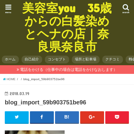
美容室you 35歳
menu
search
からの白髪染め
とヘナの店｜奈
良県奈良市
ホーム
自己紹介
コンセプト
場所と駐車場
クチコミ
料
電話をかける（仕事中の場合は電話をかけなおします）
HOME
blog_import_59b903751be96
2018.03.19
blog_import_59b903751be96