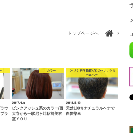
予
トップページへ
L
ー
カラー
【ヘナ】科学物質ゼロのヘナ、ケミ
カルヘナ
2017.9.6
2018.5.12
ブラウ
ピンクアッシュ系のカラー/西
天然100％ナチュラルヘナで
トプラ
大寺から一駅尼ヶ辻駅前美容
白髪染め
室ＹＯＵ