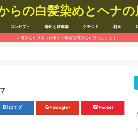
5歳からの白髪染めとヘナ
コンセプト
場所と駐車場
クチコミ
料金
電話をかける（仕事中の場合は電話をかけなおします）
77
はてブ
Google+
Pocket