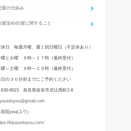
毛髪の仕組み
白髪染め/白髪に関すること
定休日 毎週月曜、週１回日曜日（不定休あり）
日曜と火曜 ９時～１７時（最終受付）
水曜～土曜 ９時～１９時（最終受付）
当日の３０分前までにご予約ください
630-8023 奈良県奈良市尼辻西町2-8
iyousituyou@gmail.com
容院you(ユウ）
ttps://biyousituyou.com/