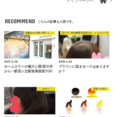
トップページへ
RECOMMEND
こちらの記事も人気です。
白髪染め/白髪に関すること
【ヘナ】科学物質ゼロのヘナ、ケミカルヘナ
2017.5.30
2018.4.25
ホームカラーの魅力と罠/西大寺
ブラウンに染まるヘナはあります
から一駅尼ヶ辻駅前美容室YOU
か？
カラー
毛髪の仕組み