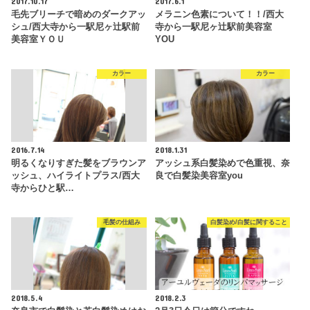
2017.10.17
2017.6.1
毛先ブリーチで暗めのダークアッ
メラニン色素について！！/西大
シュ/西大寺から一駅尼ヶ辻駅前
寺から一駅尼ヶ辻駅前美容室
美容室ＹＯＵ
YOU
カラー
カラー
2016.7.14
2018.1.31
明るくなりすぎた髪をブラウンア
アッシュ系白髪染めで色重視、奈
ッシュ、ハイライトプラス/西大
良で白髪染美容室you
寺からひと駅…
毛髪の仕組み
白髪染め/白髪に関すること
2018.5.4
2018.2.3