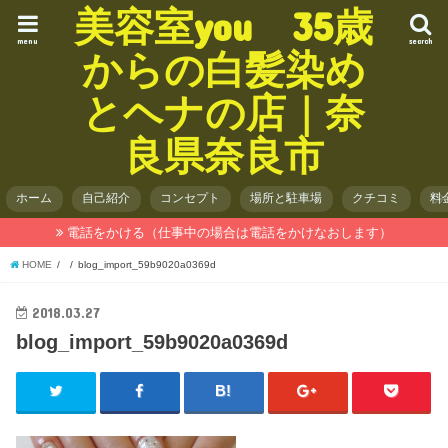
美容室you 35歳
menu
search
からの白髪染め
とヘナの店｜奈
良県奈良市
ホーム
自己紹介
コンセプト
場所と駐車場
クチコミ
料
電話をかける（仕事中の場合は電話をかけなおします）
HOME
blog_import_59b9020a0369d
2018.03.27
blog_import_59b9020a0369d