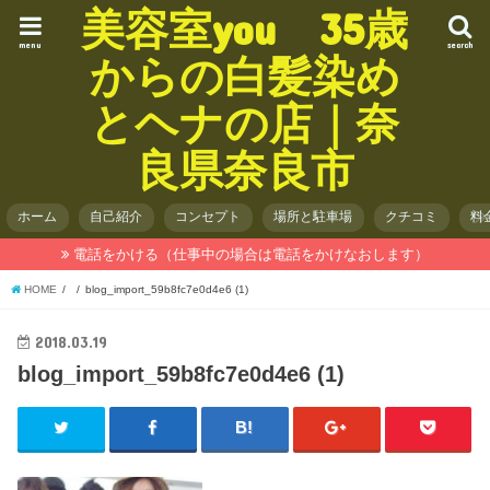
美容室you 35歳
menu
search
からの白髪染め
とヘナの店｜奈
良県奈良市
ホーム
自己紹介
コンセプト
場所と駐車場
クチコミ
料
電話をかける（仕事中の場合は電話をかけなおします）
HOME
blog_import_59b8fc7e0d4e6 (1)
2018.03.19
blog_import_59b8fc7e0d4e6 (1)