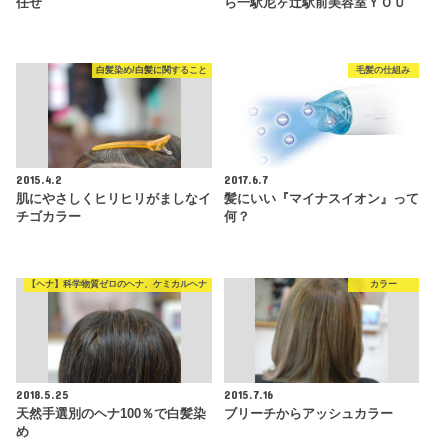
任せ
ら一駅尼ヶ辻駅前美容室ＹＯＵ
白髪染め/白髪に関すること
毛髪の仕組み
2015.4.2
2017.6.7
肌にやさしくヒリヒリがましなイ
髪にいい『マイナスイオン』って
チゴカラー
何？
【ヘナ】科学物質ゼロのヘナ、ケミカルヘナ
カラー
2018.5.25
2015.7.16
天然手選別のヘナ100％で白髪染
ブリーチからアッシュカラー
め