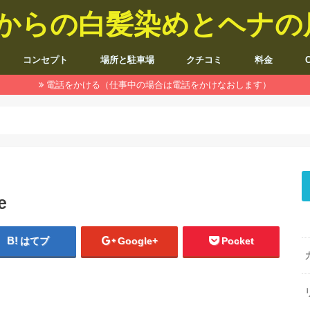
5歳からの白髪染めとヘナ
コンセプト
場所と駐車場
クチコミ
料金
電話をかける（仕事中の場合は電話をかけなおします）
e
はてブ
Google+
Pocket