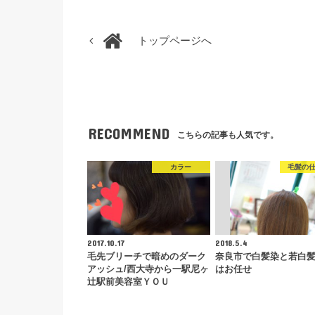
トップページへ
RECOMMEND
こちらの記事も人気です。
カラー
毛髪の
2017.10.17
2018.5.4
毛先ブリーチで暗めのダーク
奈良市で白髪染と若白
アッシュ/西大寺から一駅尼ヶ
はお任せ
辻駅前美容室ＹＯＵ