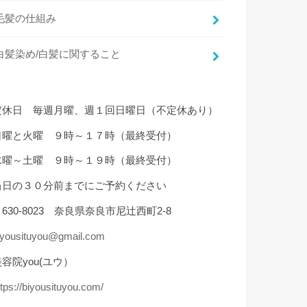
毛髪の仕組み
白髪染め/白髪に関すること
定休日 毎週月曜、週１回日曜日（不定休あり）
日曜と火曜 ９時～１７時（最終受付）
水曜～土曜 ９時～１９時（最終受付）
当日の３０分前までにご予約ください
630-8023 奈良県奈良市尼辻西町2-8
iyousituyou@gmail.com
容院you(ユウ）
ttps://biyousituyou.com/