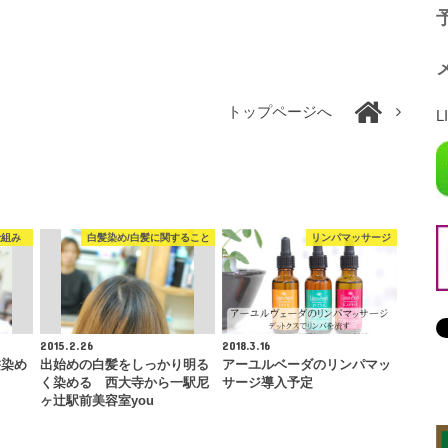
予
トップページへ
L
仕組み
白髪染め/白髪に関すること
リンパマッサージ
2015.2.26
2018.3.16
髪染め
出始めの白髪をしっかり明る
アーユルベーダのリンパマッ
く染める 西大寺から一駅尼
サージ導入予定
ヶ辻駅前美容室you