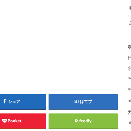
〒
b
シェア
はてブ
美
Pocket
feedly
h