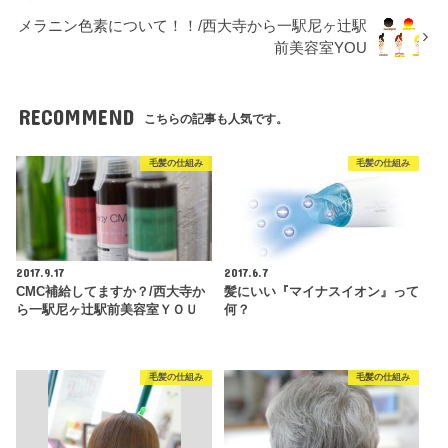
メラニン色素について！！/西大寺から一駅尼ヶ辻駅
前美容室YOU
RECOMMEND
こちらの記事も人気です。
毛髪の仕組み
毛髪の仕組み
2017.9.17
2017.6.7
CMC補給してますか？/西大寺か
髪にいい『マイナスイオン』って
ら一駅尼ヶ辻駅前美容室ＹＯＵ
何？
毛髪の仕組み
毛髪の仕組み