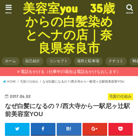
美容室you 35歳
menu
search
からの白髪染め
とヘナの店｜奈
良県奈良市
ホーム
自己紹介
コンセプト
場所と駐車場
クチコミ
料
電話をかける（仕事中の場合は電話をかけなおします）
HOME
毛髪の仕組み
なぜ白髪になるの？/西大寺から一駅尼ヶ辻駅前美容室YOU
2017.06.02
毛髪の仕組み
なぜ白髪になるの？/西大寺から一駅尼ヶ辻駅
前美容室YOU