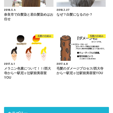
2018.5.4
2018.3.27
奈良市で白髪染と若白髪染めはお
なぜ？白髪になるのか？
任せ
毛髪の仕組み
毛髪の仕組み
2017.6.1
2017.6.8
メラニン色素について！！/西大
毛髪のダメージプロセス/西大寺
寺から一駅尼ヶ辻駅前美容室
から一駅尼ヶ辻駅前美容室YOU
YOU