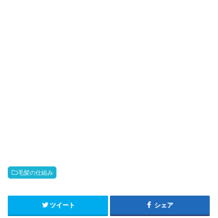
奈良県奈良市｜カラーリングが得意なサロン、美容院、美容室、奈良県奈良市でヘ
ッドスパが進化したアーユルヴェーダ とリンパマッサージ得意なサロン、美容院、
美容室、奈良県奈良市で白髪染め、ヘナカラー得意なサロン、美容院、美容室
奈良県奈良市｜奈良 イルミナカラー、美容院、美容室カラー、奈良 アディクシ
ーカラー、奈良市 スロウ、アッシュカラー 奈良市、ヘアーサロン、グラデーシ
ョンカラー、白髪染め、奈良市 ヘナカラー、奈良 カラーリスト、エクステ カ
ラー、ロング エクステ、おしゃれぞめ、西大寺、大和郡山、奈良市、駅前、駐車
場完備、髪質改善 カラー、ブリーチカラー、明るい白髪染め、インディコ カラ
ー、木津、高の原、奈良で編込みエクステが得意なサロン、美容院、美容室、奈良
県奈良市でヘッドスパが進化したアーユルヴェーダ とリンパマッサージ得意なサロ
ン、美容院、美容室、グレージュ カラー、ピンクアッシュカラー
毛髪の仕組み
ツイート
シェア