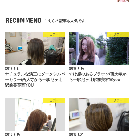
RECOMMEND
こちらの記事も人気です。
カラー
カラー
2017.3.2
2017.9.14
ナチュラルな矯正にダークシルバ
すけ感のあるブラウン/西大寺か
ーカラー/西大寺から一駅尼ヶ辻
ら一駅尼ヶ辻駅前美容室you
駅前美容室YOU
カラー
カラー
2016.7.14
2018.1.31