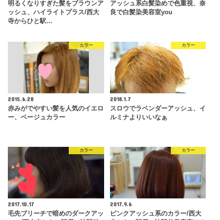
明るくなりすぎた髪をブラウンア
アッシュ系白髪染めで色重視、奈
ッシュ、ハイライトプラス/西大
良で白髪染美容室you
寺からひと駅…
カラー
カラー
2015.6.28
2018.1.7
赤みがでやすい髪を人気のイエロ
スロウでラベンダーアッシュ、イ
ー、ベージュカラー
ルミナよりいいなぁ
カラー
カラー
2017.10.17
2017.9.6
毛先ブリーチで暗めのダークアッ
ピンクアッシュ系のカラー/西大