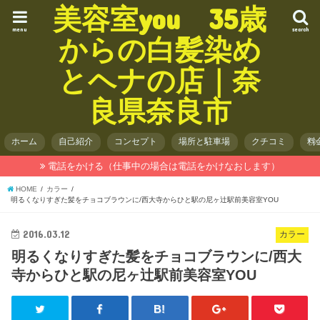
美容室you 35歳
menu
search
からの白髪染め
とヘナの店｜奈
良県奈良市
ホーム
自己紹介
コンセプト
場所と駐車場
クチコミ
料
電話をかける（仕事中の場合は電話をかけなおします）
HOME
カラー
明るくなりすぎた髪をチョコブラウンに/西大寺からひと駅の尼ヶ辻駅前美容室YOU
2016.03.12
カラー
明るくなりすぎた髪をチョコブラウンに/西大
寺からひと駅の尼ヶ辻駅前美容室YOU