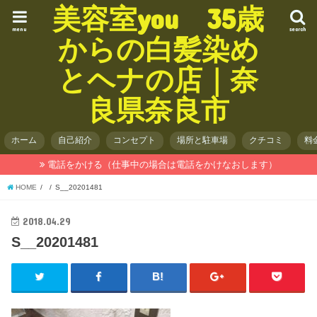
美容室you 35歳
menu
search
からの白髪染め
とヘナの店｜奈
良県奈良市
ホーム
自己紹介
コンセプト
場所と駐車場
クチコミ
料
電話をかける（仕事中の場合は電話をかけなおします）
HOME
S__20201481
2018.04.29
S__20201481