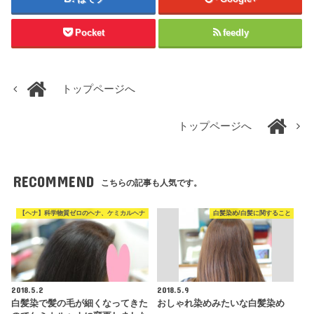
Pocket
feedly
トップページへ
トップページへ
RECOMMEND
こちらの記事も人気です。
【ヘナ】科学物質ゼロのヘナ、ケミカルヘナ
白髪染め/白髪に関すること
2018.5.2
2018.5.9
白髪染で髪の毛が細くなってきた
おしゃれ染めみたいな白髪染め