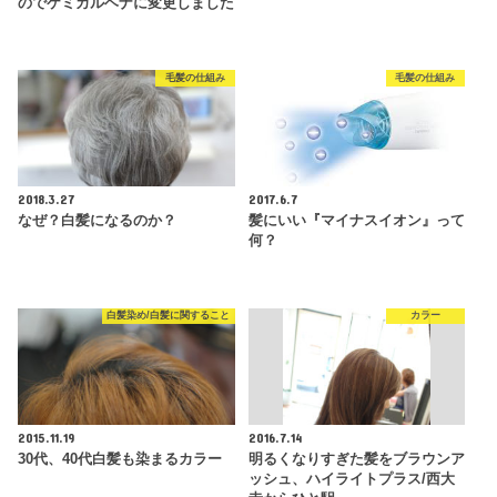
のでケミカルヘナに変更しました
毛髪の仕組み
毛髪の仕組み
2018.3.27
2017.6.7
なぜ？白髪になるのか？
髪にいい『マイナスイオン』って
何？
白髪染め/白髪に関すること
カラー
2015.11.19
2016.7.14
30代、40代白髪も染まるカラー
明るくなりすぎた髪をブラウンア
ッシュ、ハイライトプラス/西大