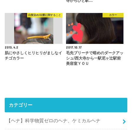
寺からひと駅…
白髪染め/白髪に関すること
カラー
2015.4.2
2017.10.17
肌にやさしくヒリヒリがましなイ
毛先ブリーチで暗めのダークアッ
チゴカラー
シュ/西大寺から一駅尼ヶ辻駅前
美容室ＹＯＵ
カテゴリー
【ヘナ】科学物質ゼロのヘナ、ケミカルヘナ