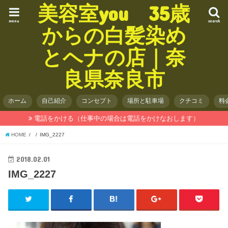
美容室you 35歳
menu
search
からの白髪染め
とヘナの店｜奈
良県奈良市
ホーム
自己紹介
コンセプト
場所と駐車場
クチコミ
料
電話をかける（仕事中の場合は電話をかけなおします）
HOME
IMG_2227
2018.02.01
IMG_2227