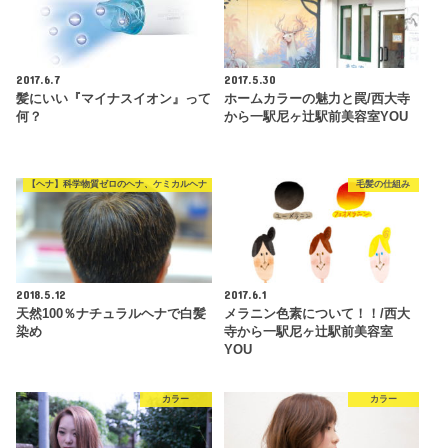
2017.6.7
2017.5.30
髪にいい『マイナスイオン』って
ホームカラーの魅力と罠/西大寺
何？
から一駅尼ヶ辻駅前美容室YOU
【ヘナ】科学物質ゼロのヘナ、ケミカルヘナ
毛髪の仕組み
2018.5.12
2017.6.1
天然100％ナチュラルヘナで白髪
メラニン色素について！！/西大
染め
寺から一駅尼ヶ辻駅前美容室
YOU
カラー
カラー