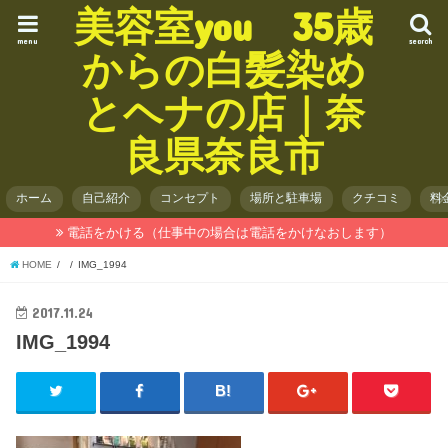
美容室you 35歳
menu
search
からの白髪染め
とヘナの店｜奈
良県奈良市
ホーム
自己紹介
コンセプト
場所と駐車場
クチコミ
料
電話をかける（仕事中の場合は電話をかけなおします）
HOME
IMG_1994
2017.11.24
IMG_1994