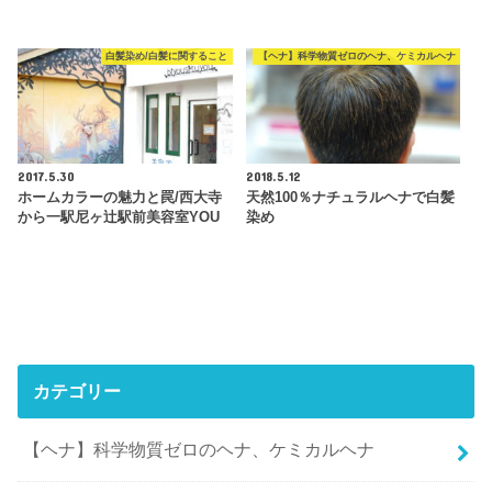
白髪染め/白髪に関すること
【ヘナ】科学物質ゼロのヘナ、ケミカルヘナ
2017.5.30
2018.5.12
ホームカラーの魅力と罠/西大寺
天然100％ナチュラルヘナで白髪
から一駅尼ヶ辻駅前美容室YOU
染め
カテゴリー
【ヘナ】科学物質ゼロのヘナ、ケミカルヘナ