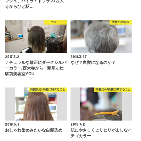
ッシュ、ハイライトプラス/西大
寺からひと駅…
カラー
毛髪の仕組み
2017.3.2
2018.3.27
ナチュラルな矯正にダークシルバ
なぜ？白髪になるのか？
ーカラー/西大寺から一駅尼ヶ辻
駅前美容室YOU
白髪染め/白髪に関すること
白髪染め/白髪に関すること
2018.5.9
2015.4.2
おしゃれ染めみたいな白髪染め
肌にやさしくヒリヒリがましなイ
チゴカラー