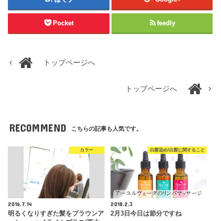
Pocket
feedly
トップページへ
トップページへ
RECOMMEND
こちらの記事も人気です。
カラー
白髪染め/白髪に関すること
2016.7.14
2018.2.3
明るくなりすぎた髪をブラウンア
2月3日今日は節分ですね