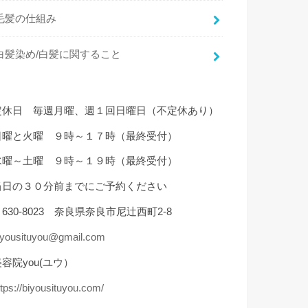
毛髪の仕組み
白髪染め/白髪に関すること
定休日 毎週月曜、週１回日曜日（不定休あり）
日曜と火曜 ９時～１７時（最終受付）
水曜～土曜 ９時～１９時（最終受付）
当日の３０分前までにご予約ください
630-8023 奈良県奈良市尼辻西町2-8
iyousituyou@gmail.com
容院you(ユウ）
ttps://biyousituyou.com/