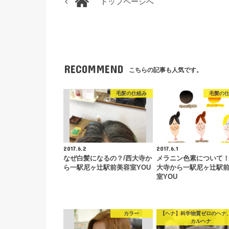
トップページへ
RECOMMEND
こちらの記事も人気です。
毛髪の仕組み
毛髪の
2017.6.2
2017.6.1
なぜ白髪になるの？/西大寺か
メラニン色素について！
ら一駅尼ヶ辻駅前美容室YOU
大寺から一駅尼ヶ辻駅
室YOU
カラー
【ヘナ】科学物質ゼロのヘナ
カルヘナ