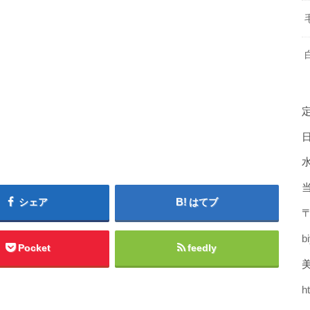
シェア
はてブ
〒
b
Pocket
feedly
美
h