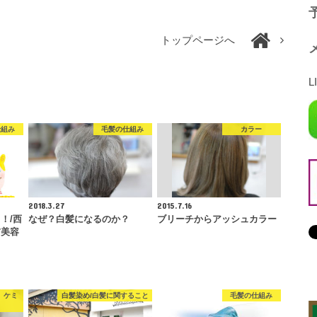
予
トップページへ
L
仕組み
毛髪の仕組み
カラー
2018.3.27
2015.7.16
！/西
なぜ？白髪になるのか？
ブリーチからアッシュカラー
前美容
、ケミ
白髪染め/白髪に関すること
毛髪の仕組み