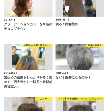
2016.4.6
2015.12.10
グラーデーションカラーを単色の
明るく白髪染め
チョコブラウン
白髪染め/白髪に関すること
毛髪の仕組み
2015.2.26
2018.3.27
出始めの白髪をしっかり明るく染
なぜ？白髪になるのか？
める 西大寺から一駅尼ヶ辻駅前
美容室you
カラー
【ヘナ】科学物質ゼロのヘナ、ケミカルヘナ