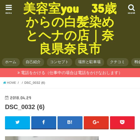
美容室you 35歳
menu
search
からの白髪染め
とヘナの店｜奈
良県奈良市
ホーム
自己紹介
コンセプト
場所と駐車場
クチコミ
料
電話をかける（仕事中の場合は電話をかけなおします）
HOME
DSC_0032 (6)
2018.04.29
DSC_0032 (6)