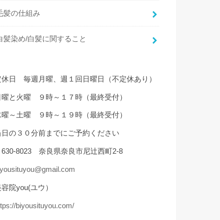
毛髪の仕組み
白髪染め/白髪に関すること
定休日 毎週月曜、週１回日曜日（不定休あり）
日曜と火曜 ９時～１７時（最終受付）
水曜～土曜 ９時～１９時（最終受付）
当日の３０分前までにご予約ください
630-8023 奈良県奈良市尼辻西町2-8
iyousituyou@gmail.com
容院you(ユウ）
ttps://biyousituyou.com/