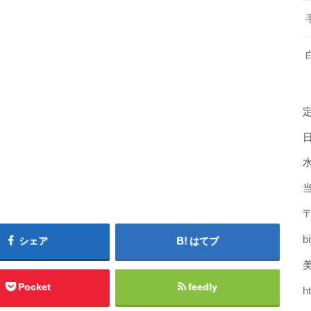
〒
b
シェア
はてブ
美
Pocket
feedly
h