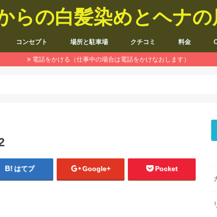
5歳からの白髪染めとヘナ
コンセプト
場所と駐車場
クチコミ
料金
電話をかける（仕事中の場合は電話をかけなおします）
2
はてブ
Google+
Pocket