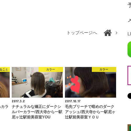
予
トップページへ
L
ること
カラー
カラー
2017.3.2
2017.10.17
るカラ
ナチュラルな矯正にダークシ
毛先ブリーチで暗めのダーク
ルバーカラー/西大寺から一駅
アッシュ/西大寺から一駅尼ヶ
尼ヶ辻駅前美容室YOU
辻駅前美容室ＹＯＵ