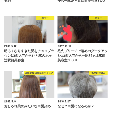
染め
から一駅尼ヶ辻駅前美容室YOU
カラー
カラー
2016.3.12
2017.10.17
明るくなりすぎた髪をチョコブラ
毛先ブリーチで暗めのダークアッ
ウンに/西大寺からひと駅の尼ヶ
シュ/西大寺から一駅尼ヶ辻駅前
辻駅前美容室…
美容室ＹＯＵ
白髪染め/白髪に関すること
毛髪の仕組み
2018.5.9
2018.3.27
おしゃれ染めみたいな白髪染め
なぜ？白髪になるのか？