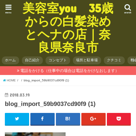
美容室you 35歳
menu
search
からの白髪染め
とヘナの店｜奈
良県奈良市
ホーム
自己紹介
コンセプト
場所と駐車場
クチコミ
料
電話をかける（仕事中の場合は電話をかけなおします）
HOME
blog_import_59b9037cd90f9 (1)
2018.03.19
blog_import_59b9037cd90f9 (1)