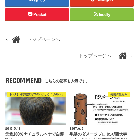
Pocket
feedly
トップページへ
トップページへ
RECOMMEND
こちらの記事も人気です。
【ヘナ】科学物質ゼロのヘナ、ケミカルヘナ
毛髪の仕組み
2018.5.12
2017.6.8
天然100％ナチュラルヘナで白髪
毛髪のダメージプロセス/西大寺