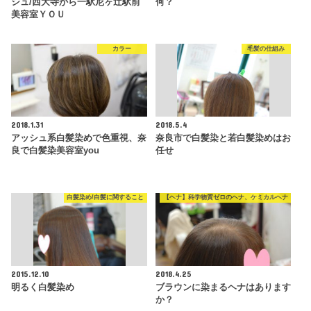
シュ/西大寺から一駅尼ヶ辻駅前
何？
美容室ＹＯＵ
カラー
毛髪の仕組み
2018.1.31
2018.5.4
アッシュ系白髪染めで色重視、奈
奈良市で白髪染と若白髪染めはお
良で白髪染美容室you
任せ
白髪染め/白髪に関すること
【ヘナ】科学物質ゼロのヘナ、ケミカルヘナ
2015.12.10
2018.4.25
明るく白髪染め
ブラウンに染まるヘナはあります
か？