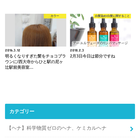
カラー
白髪染め/白髪に関すること
2016.3.12
2018.2.3
明るくなりすぎた髪をチョコブラ
2月3日今日は節分ですね
ウンに/西大寺からひと駅の尼ヶ
辻駅前美容室…
カテゴリー
【ヘナ】科学物質ゼロのヘナ、ケミカルヘナ