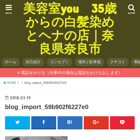
美容室you 35歳
menu
search
からの白髪染め
とヘナの店｜奈
良県奈良市
ホーム
自己紹介
コンセプト
場所と駐車場
クチコミ
料
電話をかける（仕事中の場合は電話をかけなおします）
HOME
blog_import_59b902f6227e0
2018.03.19
blog_import_59b902f6227e0