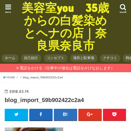
美容室you 35歳
menu
search
からの白髪染め
とヘナの店｜奈
良県奈良市
ホーム
自己紹介
コンセプト
場所と駐車場
クチコミ
料
電話をかける（仕事中の場合は電話をかけなおします）
HOME
blog_import_59b902422c2a4
2018.03.19
blog_import_59b902422c2a4