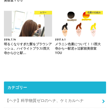
美容室ＹＯＵ
カラー
毛髪の仕組み
2016.7.14
2017.6.1
明るくなりすぎた髪をブラウンア
メラニン色素について！！/西大
ッシュ、ハイライトプラス/西大
寺から一駅尼ヶ辻駅前美容室
寺からひと駅…
YOU
カテゴリー
【ヘナ】科学物質ゼロのヘナ、ケミカルヘナ