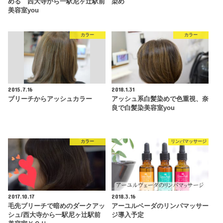
める 西大寺から一駅尼ヶ辻駅前
染め
美容室you
カラー
カラー
2015.7.16
2018.1.31
ブリーチからアッシュカラー
アッシュ系白髪染めで色重視、奈
良で白髪染美容室you
カラー
リンパマッサージ
2017.10.17
2018.3.16
毛先ブリーチで暗めのダークアッ
アーユルベーダのリンパマッサー
シュ/西大寺から一駅尼ヶ辻駅前
ジ導入予定