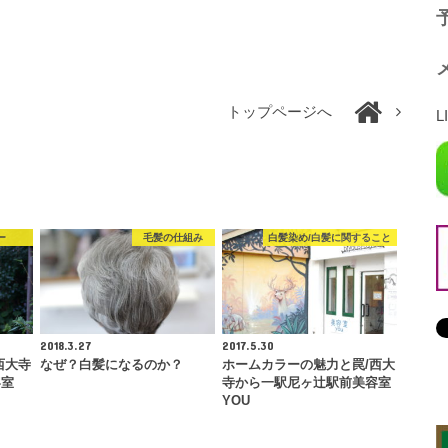
予
トップページへ
L
ー
毛髪の仕組み
白髪染め/白髪に関すること
2018.3.27
2017.5.30
西大寺
なぜ？白髪になるのか？
ホームカラーの魅力と罠/西大
容室
寺から一駅尼ヶ辻駅前美容室
YOU