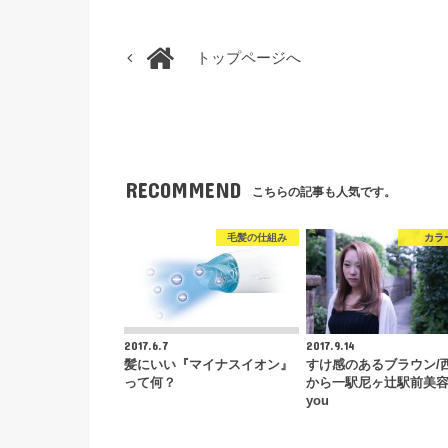
トップページへ
RECOMMEND
こちらの記事も人気です。
毛髪の仕組み
カラ
2017.6.7
2017.9.14
髪にいい『マイナスイオン』
すけ感のあるブラウン/
って何？
から一駅尼ヶ辻駅前美
you