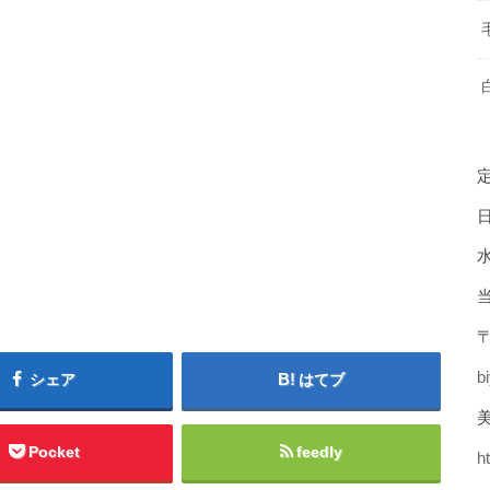
〒
b
シェア
はてブ
美
Pocket
feedly
h