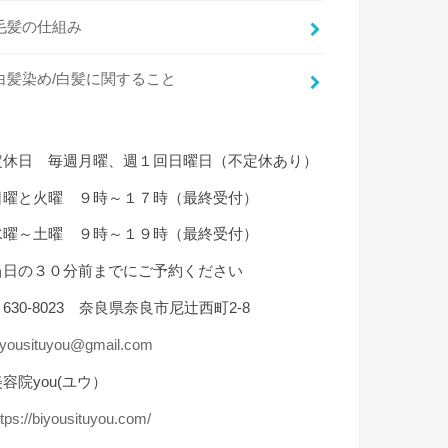
毛髪の仕組み
白髪染め/白髪に関すること
定休日 毎週月曜、週１回日曜日（不定休あり）
日曜と火曜 ９時～１７時（最終受付）
水曜～土曜 ９時～１９時（最終受付）
当日の３０分前までにご予約ください
630-8023 奈良県奈良市尼辻西町2-8
iyousituyou@gmail.com
容院you(ユウ）
ttps://biyousituyou.com/